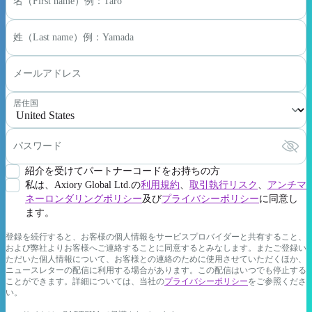
名（First name）例：Taro
姓（Last name）例：Yamada
メールアドレス
居住国
パスワード
紹介を受けてパートナーコードをお持ちの方
私は、Axiory Global Ltd.の
利用規約
、
取引執行リスク
、
アンチマ
ネーロンダリングポリシー
及び
プライバシーポリシー
に同意し
ます。
登録を続行すると、お客様の個人情報をサービスプロバイダーと共有すること、
および弊社よりお客様へご連絡することに同意するとみなします。またご登録い
ただいた個人情報について、お客様との連絡のために使用させていただくほか、
ニュースレターの配信に利用する場合があります。この配信はいつでも停止する
ことができます。詳細については、当社の
プライバシーポリシー
をご参照くださ
い。