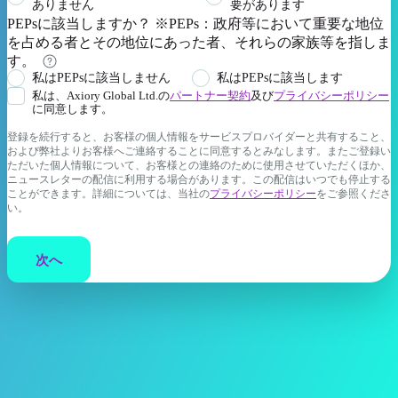
ありません
要があります
PEPsに該当しますか？ ※PEPs：政府等において重要な地位
を占める者とその地位にあった者、それらの家族等を指しま
す。
私はPEPsに該当しません
私はPEPsに該当します
私は、Axiory Global Ltd.の
パートナー契約
及び
プライバシーポリシー
に同意します。
登録を続行すると、お客様の個人情報をサービスプロバイダーと共有すること、
および弊社よりお客様へご連絡することに同意するとみなします。またご登録い
ただいた個人情報について、お客様との連絡のために使用させていただくほか、
ニュースレターの配信に利用する場合があります。この配信はいつでも停止する
ことができます。詳細については、当社の
プライバシーポリシー
をご参照くださ
い。
次へ
もっと見る
規約・ポリシー
お問い合わせ
AXIORYウェブサイ
プライバシーポリシ
jppartner@axiory.com
ト
ー
FAQ
パートナー契約
コーポレートニュー